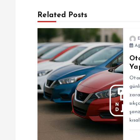
z
Related Posts
ı
g
E
Ağ
e
Ot
Ya
z
Otom
i
günl
zara
n
sıkç
şanz
kısa
m