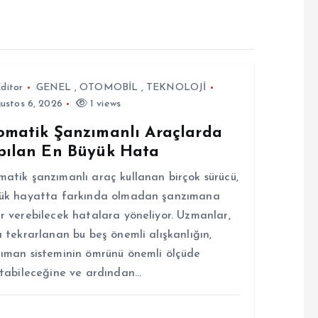
ditor
GENEL
,
OTOMOBİL
,
TEKNOLOJİ
ustos 6, 2026
1 views
omatik Şanzımanlı Araçlarda
pılan En Büyük Hata
atik şanzımanlı araç kullanan birçok sürücü,
ük hayatta farkında olmadan şanzımana
r verebilecek hatalara yöneliyor. Uzmanlar,
a tekrarlanan bu beş önemli alışkanlığın,
ıman sisteminin ömrünü önemli ölçüde
ltabileceğine ve ardından…