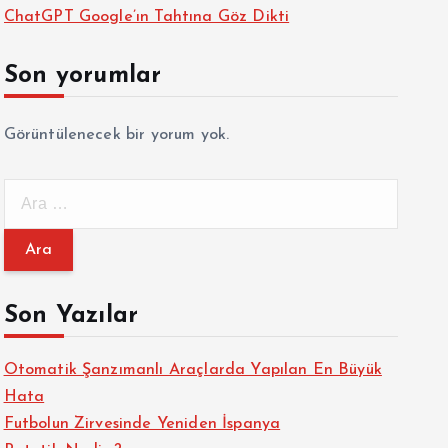
ChatGPT Google’ın Tahtına Göz Dikti
Son yorumlar
Görüntülenecek bir yorum yok.
A
r
a
m
a
Son Yazılar
:
Otomatik Şanzımanlı Araçlarda Yapılan En Büyük
Hata
Futbolun Zirvesinde Yeniden İspanya