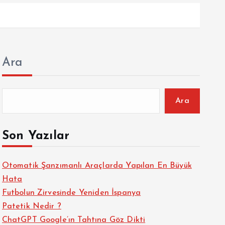
Ara
Ara
Son Yazılar
Otomatik Şanzımanlı Araçlarda Yapılan En Büyük
Hata
Futbolun Zirvesinde Yeniden İspanya
Patetik Nedir ?
ChatGPT Google’ın Tahtına Göz Dikti