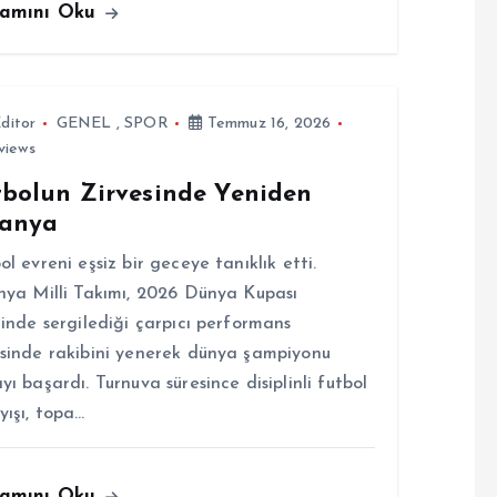
amını Oku
ditor
GENEL
,
SPOR
Temmuz 16, 2026
views
tbolun Zirvesinde Yeniden
panya
ol evreni eşsiz bir geceye tanıklık etti.
nya Milli Takımı, 2026 Dünya Kupası
linde sergilediği çarpıcı performans
sinde rakibini yenerek dünya şampiyonu
yı başardı. Turnuva süresince disiplinli futbol
yışı, topa…
amını Oku