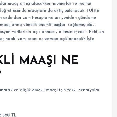
ı kadar maaş artışı alacakken memurlar ve memur
 doğrultusunda maaşlarında artış bulunacak. TÜİK’in
ının ardından zam hesaplamaları yeniden gündeme
i maaşlarına yönelik önemli ipuçları sağlamış oldu.
yon verilerinin açıklanmasıyla kesinleşecek. Peki, en
aşındaki zam oranı ne zaman açıklanacak? İşte
Lİ MAAŞI NE
?
anarak en düşük emekli maaşı için farklı senaryolar
3.580 TL