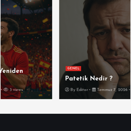
GENEL
Patetik Nedir ?
By
Editor
Temmuz 7, 2026
5 views