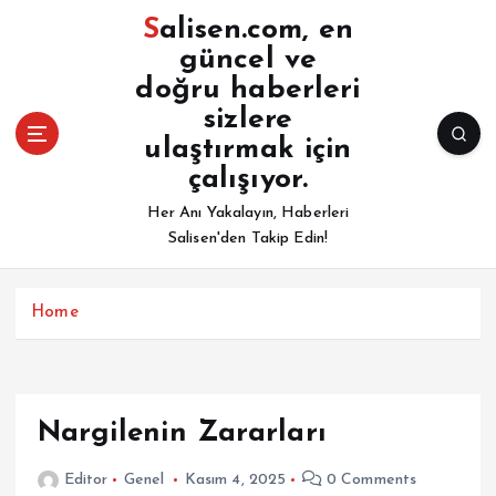
İ
Salisen.com, en
ç
güncel ve
e
doğru haberleri
r
i
sizlere
ğ
ulaştırmak için
e
çalışıyor.
a
Her Anı Yakalayın, Haberleri
t
Salisen'den Takip Edin!
l
a
Home
Nargilenin Zararları
Editor
Genel
Kasım 4, 2025
0 Comments