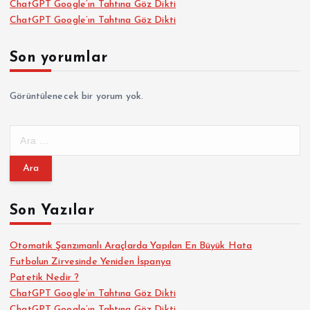
ChatGPT Google’ın Tahtına Göz Dikti
ChatGPT Google’ın Tahtına Göz Dikti
Son yorumlar
Görüntülenecek bir yorum yok.
A
r
a
m
a
Son Yazılar
:
Otomatik Şanzımanlı Araçlarda Yapılan En Büyük Hata
Futbolun Zirvesinde Yeniden İspanya
Patetik Nedir ?
ChatGPT Google’ın Tahtına Göz Dikti
ChatGPT Google’ın Tahtına Göz Dikti