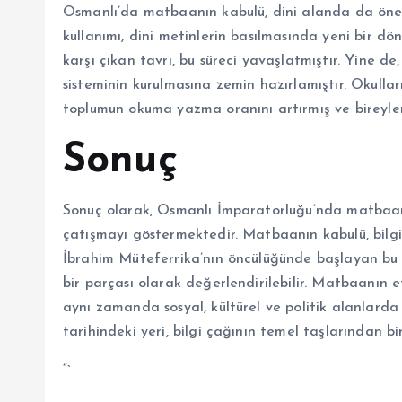
Osmanlı’da matbaanın kabulü, dini alanda da önem
kullanımı, dini metinlerin basılmasında yeni bir d
karşı çıkan tavrı, bu süreci yavaşlatmıştır. Yine
sisteminin kurulmasına zemin hazırlamıştır. Okullar
toplumun okuma yazma oranını artırmış ve bireylerin
Sonuç
Sonuç olarak, Osmanlı İmparatorluğu’nda matbaanı
çatışmayı göstermektedir. Matbaanın kabulü, bilgi
İbrahim Müteferrika’nın öncülüğünde başlayan bu
bir parçası olarak değerlendirilebilir. Matbaanın et
aynı zamanda sosyal, kültürel ve politik alanlarda
tarihindeki yeri, bilgi çağının temel taşlarından bi
“`