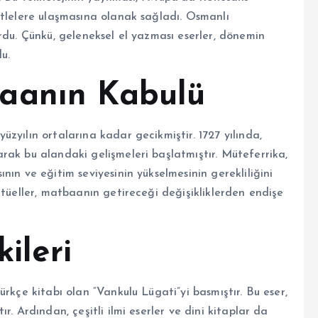
itlelere ulaşmasına olanak sağladı. Osmanlı
rdu. Çünkü, geleneksel el yazması eserler, dönemin
u.
aanın Kabulü
zyılın ortalarına kadar gecikmiştir. 1727 yılında,
rak bu alandaki gelişmeleri başlatmıştır. Müteferrika,
ın ve eğitim seviyesinin yükselmesinin gerekliliğini
ktüeller, matbaanın getireceği değişikliklerden endişe
kileri
rkçe kitabı olan “Vankulu Lügati”yi basmıştır. Bu eser,
. Ardından, çeşitli ilmi eserler ve dini kitaplar da