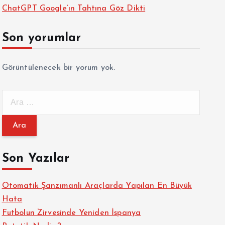
ChatGPT Google’ın Tahtına Göz Dikti
Son yorumlar
Görüntülenecek bir yorum yok.
A
r
a
m
a
Son Yazılar
:
Otomatik Şanzımanlı Araçlarda Yapılan En Büyük
Hata
Futbolun Zirvesinde Yeniden İspanya