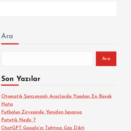
Ara
Ara
Son Yazılar
Otomatik Şanzımanlı Araçlarda Yapılan En Büyük
Hata
Futbolun Zirvesinde Yeniden İspanya
Patetik Nedir ?
ChatGPT Google’ın Tahtına Göz Dikti