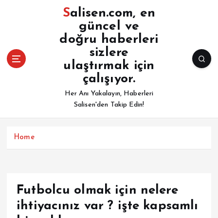
İ
Salisen.com, en
ç
güncel ve
e
doğru haberleri
r
i
sizlere
ğ
ulaştırmak için
e
çalışıyor.
a
Her Anı Yakalayın, Haberleri
t
Salisen'den Takip Edin!
l
a
Home
Futbolcu olmak için nelere
ihtiyacınız var ? işte kapsamlı