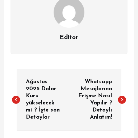
Editor
Y
Ağustos
Whatsapp
a
2025 Dolar
Mesajlarına
Kuru
Erişme Nasıl
yükselecek
Yapılır ?
z
mi ? İşte son
Detaylı
Detaylar
Anlatım!
ı
g