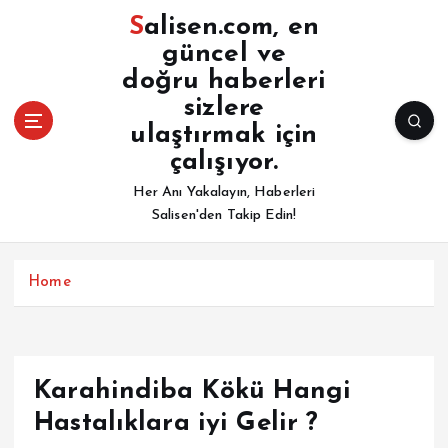
İ
Salisen.com, en
ç
güncel ve
e
doğru haberleri
r
i
sizlere
ğ
ulaştırmak için
e
çalışıyor.
a
Her Anı Yakalayın, Haberleri
t
Salisen'den Takip Edin!
l
a
Home
Karahindiba Kökü Hangi
Hastalıklara iyi Gelir ?