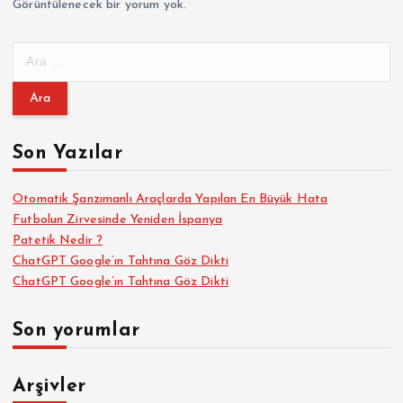
Görüntülenecek bir yorum yok.
A
r
a
m
a
Son Yazılar
:
Otomatik Şanzımanlı Araçlarda Yapılan En Büyük Hata
Futbolun Zirvesinde Yeniden İspanya
Patetik Nedir ?
ChatGPT Google’ın Tahtına Göz Dikti
ChatGPT Google’ın Tahtına Göz Dikti
Son yorumlar
Arşivler