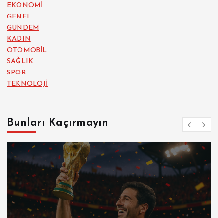
EKONOMİ
GENEL
GÜNDEM
KADIN
OTOMOBİL
SAĞLIK
SPOR
TEKNOLOJİ
Bunları Kaçırmayın