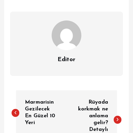
Editor
Y
Marmarisin
Rüyada
a
Gezilecek
korkmak ne
En Güzel 10
anlama
Yeri
gelir?
z
Detaylı