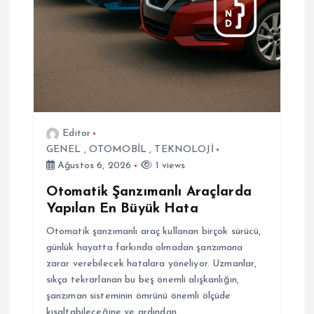
s
i
Editor
GENEL
,
OTOMOBİL
,
TEKNOLOJİ
Ağustos 6, 2026
1 views
Otomatik Şanzımanlı Araçlarda
Yapılan En Büyük Hata
Otomatik şanzımanlı araç kullanan birçok sürücü,
günlük hayatta farkında olmadan şanzımana
zarar verebilecek hatalara yöneliyor. Uzmanlar,
sıkça tekrarlanan bu beş önemli alışkanlığın,
şanzıman sisteminin ömrünü önemli ölçüde
kısaltabileceğine ve ardından…