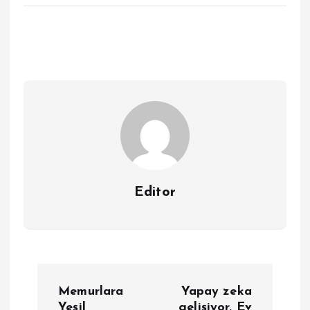
Editor
Y
Memurlara
Yapay zeka
Yeşil
gelişiyor. Ev