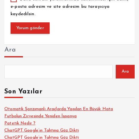
e-posta adresim ve site adresim bu tarayıcıya
kaydedilsin.
Ara
Ara
Son Yazılar
Otomatik Şanzımanlı Araçlarda Yapılan En Büyük Hata
Futbolun Zirvesinde Yeniden İspanya
Patetik Nedir ?
ChatGPT Google’ın Tahtına Göz Dikti
ChatGPT Google’ın Tahtına Göz Dikti