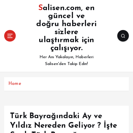
İ
Salisen.com, en
ç
güncel ve
e
doğru haberleri
r
i
sizlere
ğ
ulaştırmak için
e
çalışıyor.
a
Her Anı Yakalayın, Haberleri
t
Salisen'den Takip Edin!
l
a
Home
Türk Bayrağındaki Ay ve
Yıldız Nereden Geliyor ? İşte