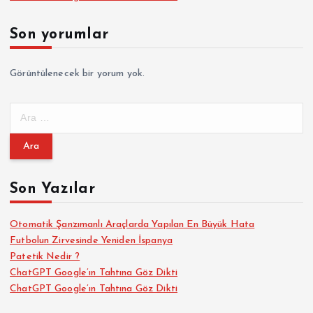
Son yorumlar
Görüntülenecek bir yorum yok.
A
r
a
m
a
Son Yazılar
:
Otomatik Şanzımanlı Araçlarda Yapılan En Büyük Hata
Futbolun Zirvesinde Yeniden İspanya
Patetik Nedir ?
ChatGPT Google’ın Tahtına Göz Dikti
ChatGPT Google’ın Tahtına Göz Dikti