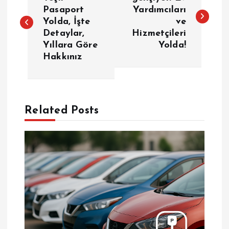
a
Pasaport
Yardımcıları
Yolda, İşte
ve
z
Detaylar,
Hizmetçileri
Yıllara Göre
Yolda!
ı
Hakkınız
g
e
Related Posts
z
i
n
m
e